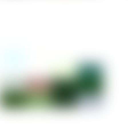
White Pearl Bride-
Store