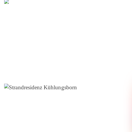
Kurverwaltung
Rerik
Strandresidenz